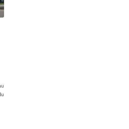
au
du