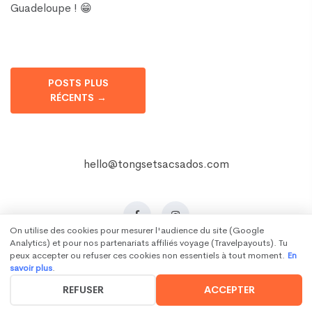
Guadeloupe ! 😁
POSTS PLUS
RÉCENTS →
hello@tongsetsacsados.com
On utilise des cookies pour mesurer l'audience du site (Google
Analytics) et pour nos partenariats affiliés voyage (Travelpayouts). Tu
Copyright ©2020-2026 Tongs et Sacs à dos
peux accepter ou refuser ces cookies non essentiels à tout moment.
En
Politique de confidentialité
savoir plus
.
REFUSER
ACCEPTER