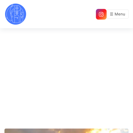
☰ Menu
Amerique - page 5/5